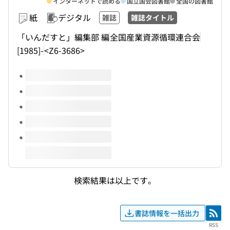
インターネットで読める
国立国会図書館
全国の図書館
紙
デジタル
雑誌
雑誌タイトル
「いんだすと」編集部 編
全国産業資源循環連合会
[1985]-
<Z6-3686>
このタイトルの巻号
検索結果は以上です。
書誌情報を一括出力
RSS
RSS