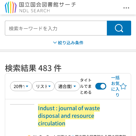
メニ
本文へ移動
検索
絞り込み条件
検索結果 483 件
一括
タイト
お気
ルでま
に入
とめる
り
Indust : journal of waste
disposal and resource
circulation