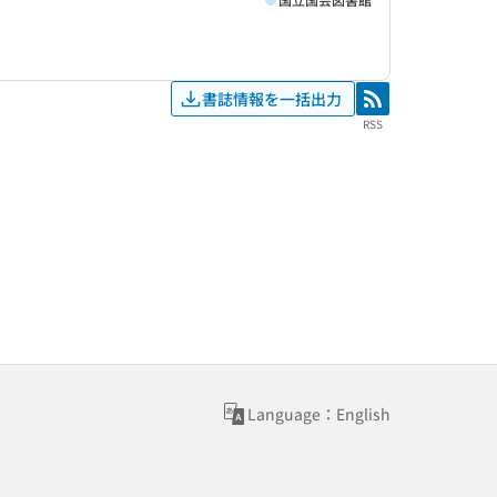
書誌情報を一括出力
RSS
RSS
Language：English