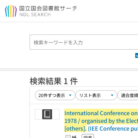
本文へ移動
検索結果 1 件
International Conference on
1978 / organised by the Electr
[others].
(IEE Conference pub
紙
図書