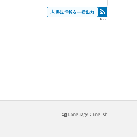
書誌情報を一括出力
RSS
RSS
Language：English