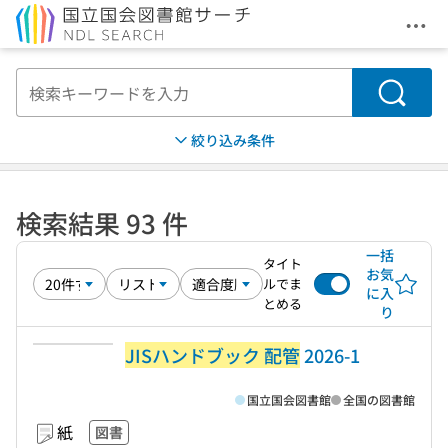
メニ
本文へ移動
検索
絞り込み条件
検索結果 93 件
一括
タイト
お気
ルでま
に入
とめる
り
JISハンドブック 配管
2026-1
国立国会図書館
全国の図書館
紙
図書