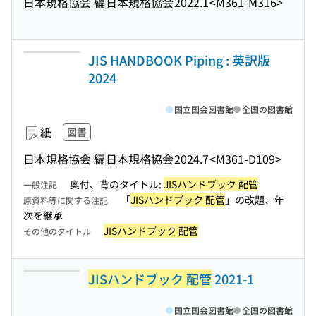
日本規格協会 編
日本規格協会
2022.1
<M361-M316>
JIS HANDBOOK Piping : 英訳版
2024
国立国会図書館
全国の図書館
紙
図書
日本規格協会 編
日本規格協会
2024.7
<M361-D109>
奥付、背のタイトル:
JISハンドブック 配管
一般注記
「
JISハンドブック 配管
」の改題、年
原資料等に関する注記
次を継承
JISハンドブック 配管
その他のタイトル
JISハンドブック 配管
2021-1
国立国会図書館
全国の図書館