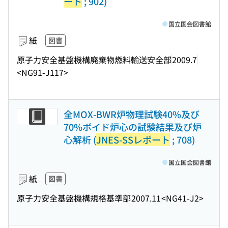
ート
; 902)
国立国会図書館
紙
図書
原子力安全基盤機構廃棄物燃料輸送安全部
2009.7
<NG91-J117>
全MOX-BWR炉物理試験40%及び
70%ボイド炉心の試験結果及び炉
心解析 (
JNES-SSレポート
; 708)
国立国会図書館
紙
図書
原子力安全基盤機構規格基準部
2007.11
<NG41-J2>