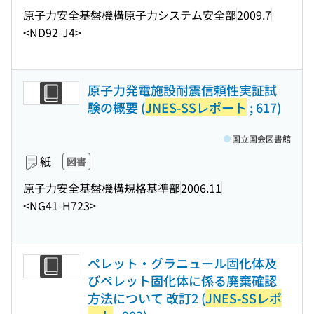
原子力安全基盤機構原子力システム安全部
2009.7
<ND92-J4>
原子力発電施設耐震信頼性実証試
験の概要 (
JNES-SSレポート
; 617)
国立国会図書館
紙
図書
原子力安全基盤機構規格基準部
2006.11
<NG41-H723>
ペレット・グラニュール固化体及
びペレット固化体に係る廃棄確認
方法について 改訂2 (
JNES-SSレポ