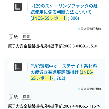
I-129のスケーリングファクタの継
続使用に係る判断方法について
(
JNES-SSレポート
; 806)
国立国会図書館
紙
図書
原子力安全基盤機構規格基準部
2008.6
<NG91-J51>
PWR環境中オーステナイト系材料
の疲労き裂進展評価指針 (
JNES-
SSレポート
; 702)
国立国会図書館
紙
図書
原子力安全基盤機構規格基準部
2007.4
<NG61-H167>