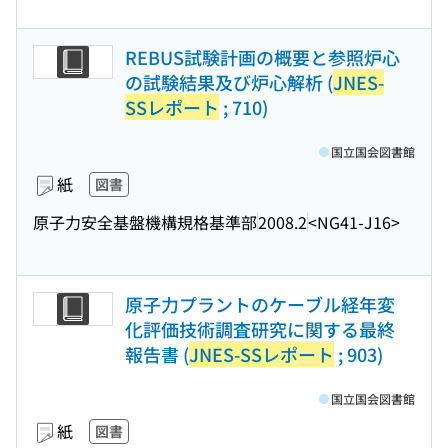
REBUS試験計画の概要と参照炉心
の試験結果及び炉心解析 (
JNES-
SSレポート
; 710)
国立国会図書館
紙
図書
原子力安全基盤機構規格基準部
2008.2
<NG41-J16>
原子力プラントのケーブル経年変
化評価技術調査研究に関する最終
報告書 (
JNES-SSレポート
; 903)
国立国会図書館
紙
図書