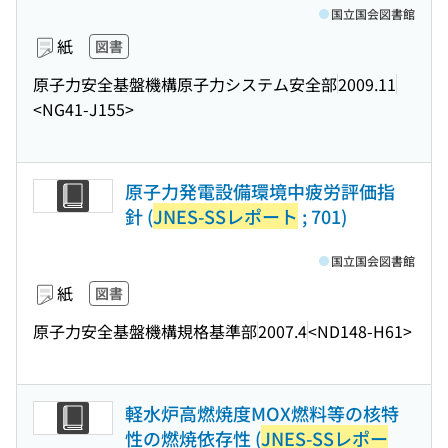
国立国会図書館
紙
図書
原子力安全基盤機構原子力システム安全部
2009.11
<NG41-J155>
原子力発電設備環境中疲労評価指
針 (
JNES-SSレポート
; 701)
国立国会図書館
紙
図書
原子力安全基盤機構規格基準部
2007.4
<ND148-H61>
軽水炉高燃焼度MOX燃料等の核特
性の燃焼依存性 (
JNES-SSレポー