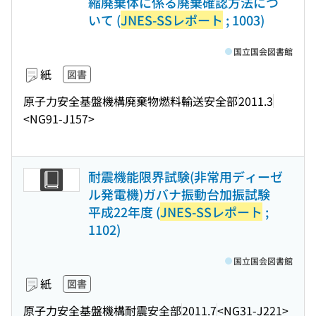
縮廃棄体に係る廃棄確認方法につ
いて (
JNES-SSレポート
; 1003)
国立国会図書館
紙
図書
原子力安全基盤機構廃棄物燃料輸送安全部
2011.3
<NG91-J157>
耐震機能限界試験(非常用ディーゼ
ル発電機)ガバナ振動台加振試験
平成22年度 (
JNES-SSレポート
;
1102)
国立国会図書館
紙
図書
原子力安全基盤機構耐震安全部
2011.7
<NG31-J221>