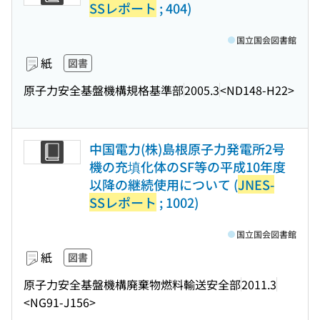
SSレポート
; 404)
国立国会図書館
紙
図書
原子力安全基盤機構規格基準部
2005.3
<ND148-H22>
中国電力(株)島根原子力発電所2号
機の充填化体のSF等の平成10年度
以降の継続使用について (
JNES-
SSレポート
; 1002)
国立国会図書館
紙
図書
原子力安全基盤機構廃棄物燃料輸送安全部
2011.3
<NG91-J156>