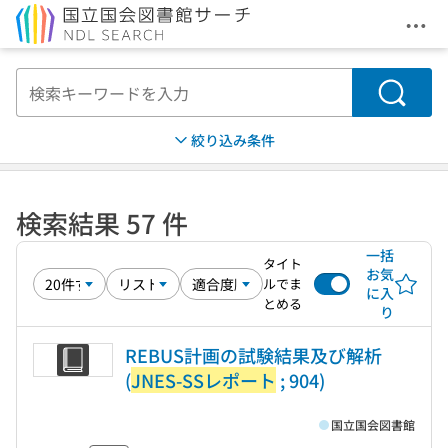
メニ
本文へ移動
検索
絞り込み条件
検索結果 57 件
一括
タイト
お気
ルでま
に入
とめる
り
REBUS計画の試験結果及び解析
(
JNES-SSレポート
; 904)
国立国会図書館