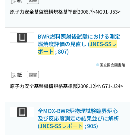
紙
図書
原子力安全基盤機構規格基準部
2008.7
<NG91-J53>
BWR燃料照射後試験における測定
燃焼度評価の見直し (
JNES-SSレ
ポート
; 807)
国立国会図書館
紙
図書
原子力安全基盤機構規格基準部
2008.12
<NG71-J24>
全MOX-BWR炉物理試験臨界炉心
及び反応度測定の結果並びに解析
(
JNES-SSレポート
; 905)