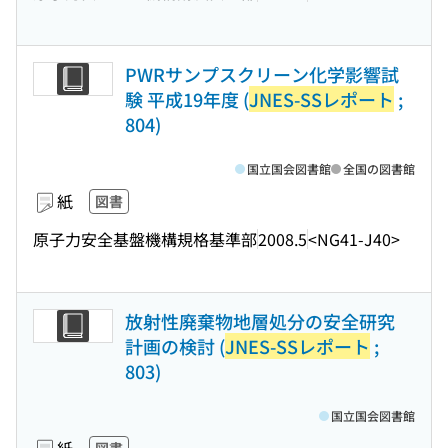
PWRサンプスクリーン化学影響試
験 平成19年度 (
JNES-SSレポート
;
804)
国立国会図書館
全国の図書館
紙
図書
原子力安全基盤機構規格基準部
2008.5
<NG41-J40>
放射性廃棄物地層処分の安全研究
計画の検討 (
JNES-SSレポート
;
803)
国立国会図書館