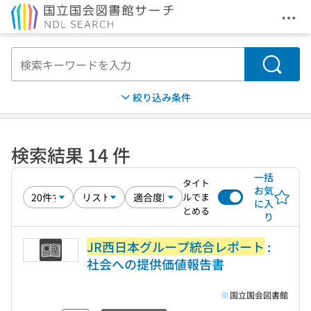
メニ
本文へ移動
検索
絞り込み条件
検索結果 14 件
一括
タイト
お気
ルでま
に入
とめる
り
JR西日本グループ統合レポート
:
社会への提供価値報告書
国立国会図書館