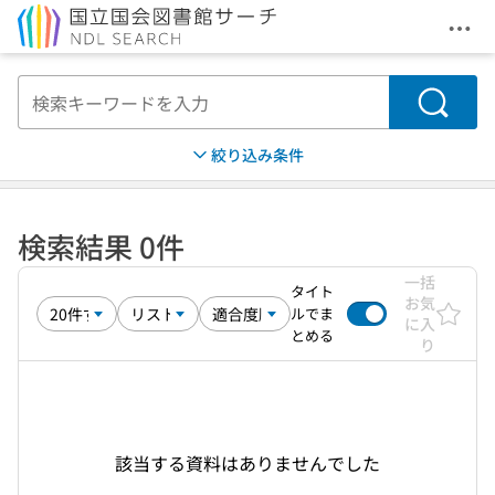
メニ
本文へ移動
検索
絞り込み条件
検索結果 0件
一括
タイト
お気
ルでま
に入
とめる
り
該当する資料はありませんでした