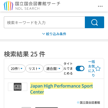
メニ
本文へ移動
検索
絞り込み条件
検索結果 25 件
一括
タイト
お気
ルでま
に入
とめる
り
Japan High Performance Sport
Center
国立国会図書館