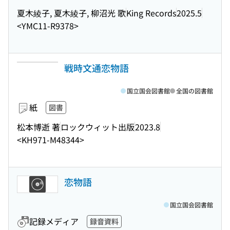
夏木綾子, 夏木綾子, 柳沼光 歌
King Records
2025.5
<YMC11-R9378>
戦時文通恋物語
国立国会図書館
全国の図書館
紙
図書
松本博逝 著
ロックウィット出版
2023.8
<KH971-M48344>
恋物語
国立国会図書館
記録メディア
録音資料