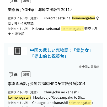
紙
図書
美嘉著 ; YOH译
上海译文出版社
2011.4
Koizora : setsunai
koimonogatari
恋
並列タイトル等（連結）
空 : 切ナイ恋物語
Koizora : setsunai
koimonogatari
恋空 : 切
並列タイトル等
ナイ恋物語
中国の悲しい恋物語 : 「孟姜女」
「梁山伯と祝英台」
全国の図書館
紙
図書
李園園再話 ; 張湋芸挿絵
NPO多言語多読
2014
Chuugoku no kanashii
並列タイトル等（連結）
koimonogatari
: Moukyoujo/Ryouzanpaku to Sh...
Chuugoku no kanashii
koimonogatari
:
並列タイトル等