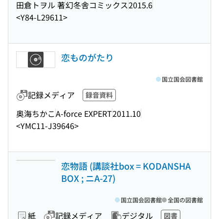
田倉トヲル 著
幻冬舎コミックス
2015.6
<Y84-L29611>
恋ものがたり
国立国会図書館
記録メディア
録音資料
奥海ちかこ
A-force EXPERT
2011.10
<YMC11-J39646>
恋物語 (講談社box = KODANSHA
BOX ; ニA-27)
国立国会図書館
全国の図書館
紙
記録メディア
デジタル
図書