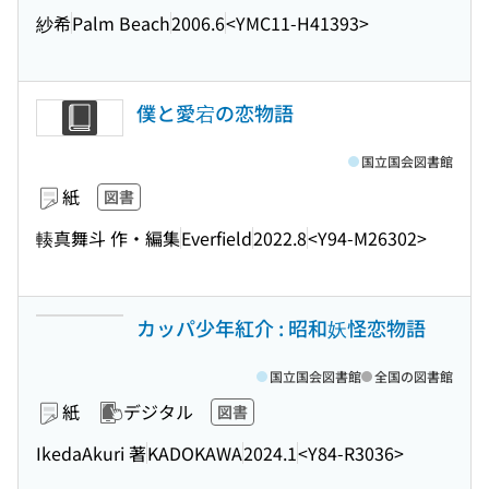
紗希
Palm Beach
2006.6
<YMC11-H41393>
僕と愛宕の恋物語
国立国会図書館
紙
図書
輳真舞斗 作・編集
Everfield
2022.8
<Y94-M26302>
カッパ少年紅介 : 昭和妖怪恋物語
国立国会図書館
全国の図書館
紙
デジタル
図書
IkedaAkuri 著
KADOKAWA
2024.1
<Y84-R3036>