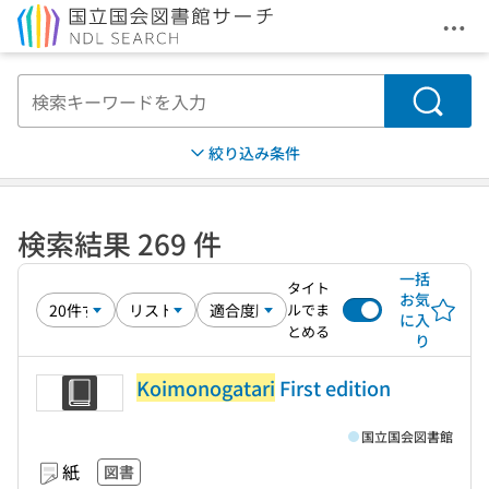
メニ
本文へ移動
検索
絞り込み条件
検索結果 269 件
一括
タイト
お気
ルでま
に入
とめる
り
Koimonogatari
First edition
国立国会図書館
紙
図書