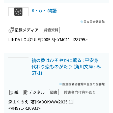
K・o・i物語
国立国会図書館
記録メディア
録音資料
LINDA LOU
CULE
[2005.5]
<YMC11-J28795>
袖の香はひそやかに薫る : 平安身
代わり恋ものがたり (角川文庫 ; み
67-1)
国立国会図書館
全国の図書館
紙
デジタル
図書
障害者向け資料あり
深山くのえ [著]
KADOKAWA
2025.11
<KH971-R20931>