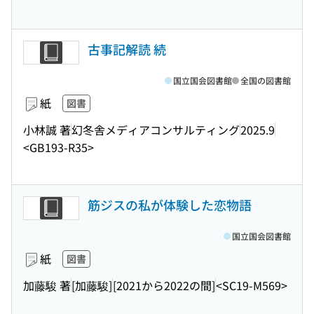
古事記解読 続
国立国会図書館
全国の図書館
紙
図書
小林誠 著
幻冬舎メディアコンサルティング
2025.9
<GB193-R35>
筋ジスの私が体験した恋物語
国立国会図書館
紙
図書
加藤駿 著
[加藤駿]
[2021から2022の間]
<SC19-M569>