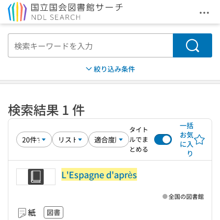
メニ
本文へ移動
検索
絞り込み条件
検索結果 1 件
一括
タイト
お気
ルでま
に入
とめる
り
L'Espagne d'après
全国の図書館
紙
図書