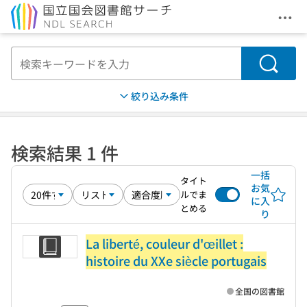
メニ
本文へ移動
検索
絞り込み条件
検索結果 1 件
一括
タイト
お気
ルでま
に入
とめる
り
La liberté, couleur d'œillet :
histoire du XXe siècle portugais
全国の図書館