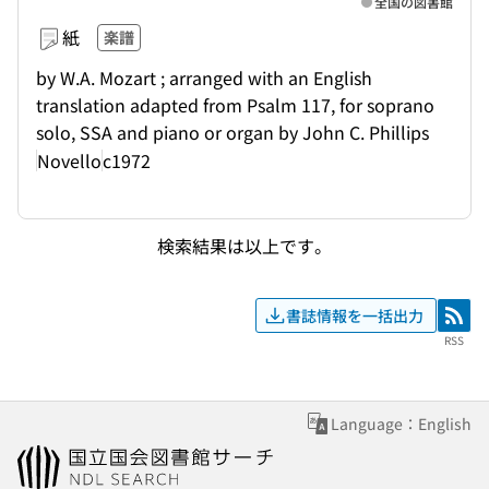
全国の図書館
紙
楽譜
by W.A. Mozart ; arranged with an English
translation adapted from Psalm 117, for soprano
solo, SSA and piano or organ by John C. Phillips
Novello
c1972
検索結果は以上です。
書誌情報を一括出力
RSS
RSS
Language：English