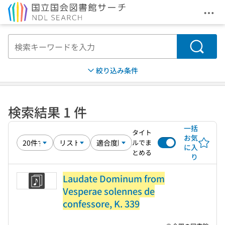
メニ
本文へ移動
検索
絞り込み条件
検索結果 1 件
一括
タイト
お気
ルでま
に入
とめる
り
Laudate Dominum from
Vesperae solennes de
confessore, K. 339