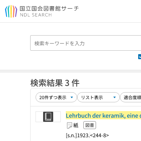
本文へ移動
検索結果 3 件
Lehrbuch der keramik, eine 
紙
図書
[s.n.]
1923.
<244-8>