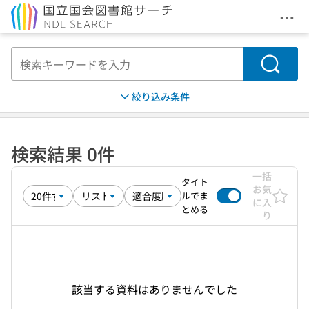
メニ
本文へ移動
検索
絞り込み条件
検索結果 0件
一括
タイト
お気
ルでま
に入
とめる
り
該当する資料はありませんでした