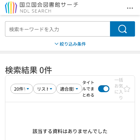
メニ
本文へ移動
検索
絞り込み条件
検索結果 0件
一括
タイト
お気
ルでま
に入
とめる
り
該当する資料はありませんでした