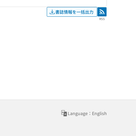
書誌情報を一括出力
RSS
RSS
Language：English