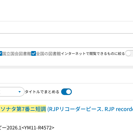
国立国会図書館
全国の図書館
インターネットで閲覧できるものに絞る
タイトルでまとめる
ーソナタ第7番ニ短調
(RJPリコーダーピース. RJP recorder m
ピー
2026.1
<YM11-R4572>