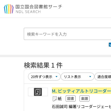
本文へ移動
検索結果 1 件
M. ビッティアルトリコーダ
紙
図書
楽譜
石田誠司 編著
リコーダージェー