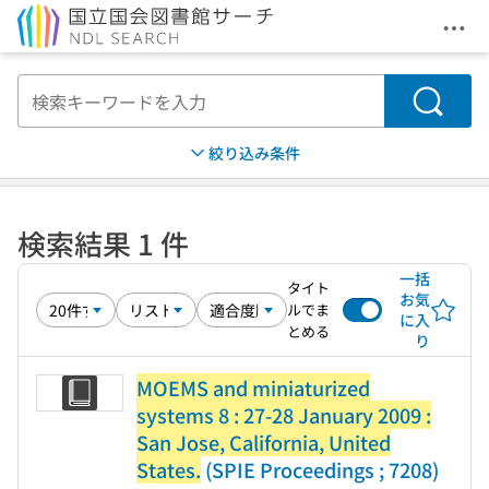
メニ
本文へ移動
検索
絞り込み条件
検索結果 1 件
一括
タイト
お気
ルでま
に入
とめる
り
MOEMS and miniaturized
systems 8 : 27-28 January 2009 :
San Jose, California, United
States.
(SPIE Proceedings ; 7208)