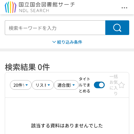
メニ
本文へ移動
検索
絞り込み条件
検索結果 0件
一括
タイト
お気
ルでま
に入
とめる
り
該当する資料はありませんでした