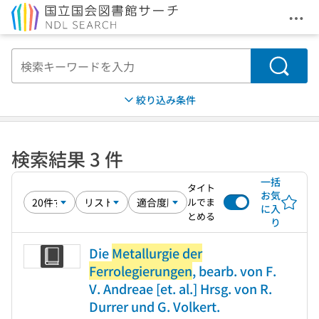
メニ
本文へ移動
検索
絞り込み条件
検索結果 3 件
一括
タイト
お気
ルでま
に入
とめる
り
Die
Metallurgie der
Ferrolegierungen
, bearb. von F.
V. Andreae [et. al.] Hrsg. von R.
Durrer und G. Volkert.