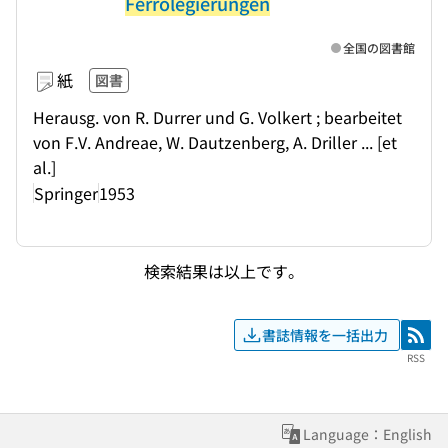
Ferrolegierungen
全国の図書館
紙
図書
Herausg. von R. Durrer und G. Volkert ; bearbeitet
von F.V. Andreae, W. Dautzenberg, A. Driller ... [et
al.]
Springer
1953
検索結果は以上です。
書誌情報を一括出力
RSS
RSS
Language：English