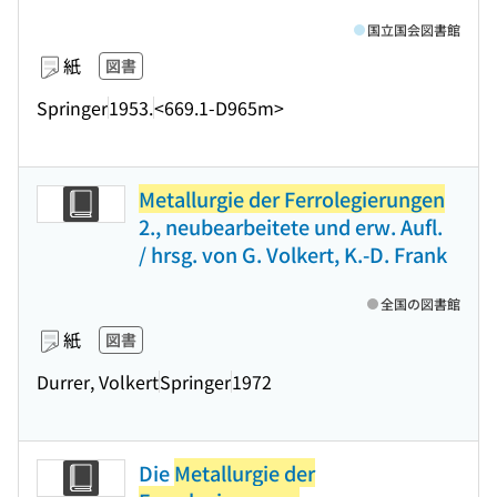
国立国会図書館
紙
図書
Springer
1953.
<669.1-D965m>
Metallurgie der Ferrolegierungen
2., neubearbeitete und erw. Aufl.
/ hrsg. von G. Volkert, K.-D. Frank
全国の図書館
紙
図書
Durrer, Volkert
Springer
1972
Die
Metallurgie der