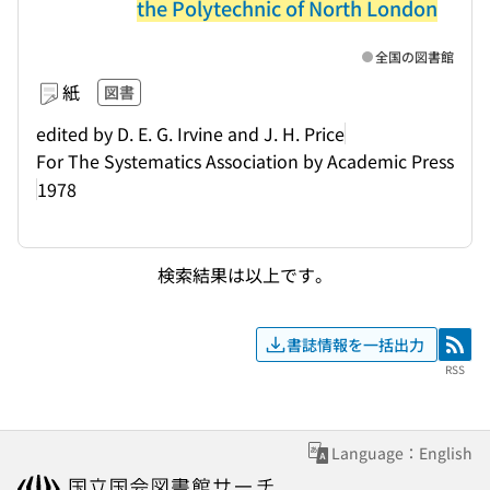
the Polytechnic of North London
全国の図書館
紙
図書
edited by D. E. G. Irvine and J. H. Price
For The Systematics Association by Academic Press
1978
検索結果は以上です。
書誌情報を一括出力
RSS
RSS
Language：English