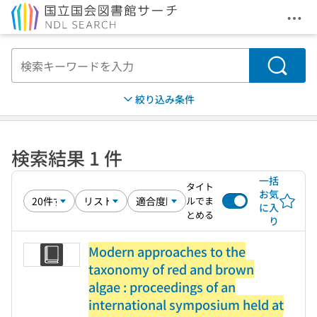
メニ
本文へ移動
検索
絞り込み条件
検索結果 1 件
一括
タイト
お気
ルでま
に入
とめる
り
Modern approaches to the
taxonomy of red and brown
algae : proceedings of an
international symposium held at