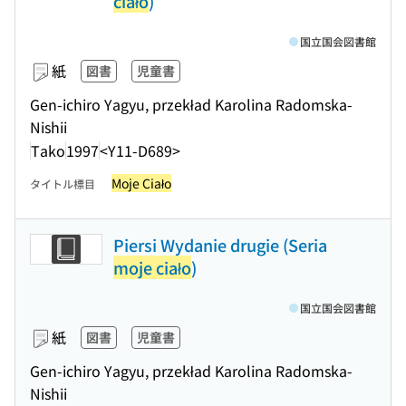
ciało
)
国立国会図書館
紙
図書
児童書
Gen-ichiro Yagyu, przekład Karolina Radomska-
Nishii
Tako
1997
<Y11-D689>
Moje Ciało
タイトル標目
Piersi Wydanie drugie (Seria
moje ciało
)
国立国会図書館
紙
図書
児童書
Gen-ichiro Yagyu, przekład Karolina Radomska-
Nishii