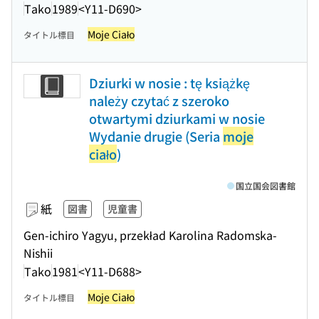
Tako
1989
<Y11-D690>
Moje Ciało
タイトル標目
Dziurki w nosie : tę książkę
należy czytać z szeroko
otwartymi dziurkami w nosie
Wydanie drugie (Seria
moje
ciało
)
国立国会図書館
紙
図書
児童書
Gen-ichiro Yagyu, przekład Karolina Radomska-
Nishii
Tako
1981
<Y11-D688>
Moje Ciało
タイトル標目