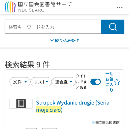
メニ
本文へ移動
検索
絞り込み条件
検索結果 9 件
一括
タイト
お気
ルでま
に入
とめる
り
Strupek Wydanie drugie (Seria
moje ciało
)
国立国会図書館