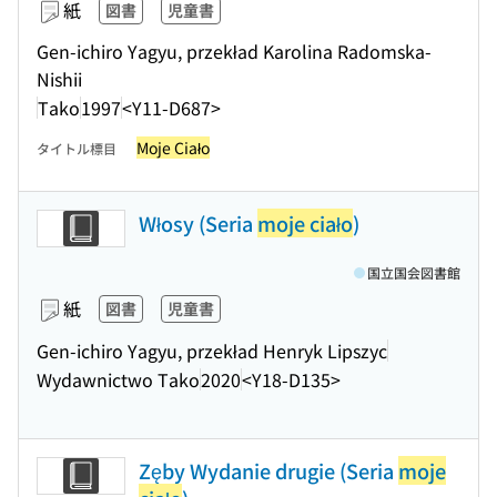
紙
図書
児童書
Gen-ichiro Yagyu, przekład Karolina Radomska-
Nishii
Tako
1997
<Y11-D687>
Moje Ciało
タイトル標目
Włosy (Seria
moje ciało
)
国立国会図書館
紙
図書
児童書
Gen-ichiro Yagyu, przekład Henryk Lipszyc
Wydawnictwo Tako
2020
<Y18-D135>
Zęby Wydanie drugie (Seria
moje