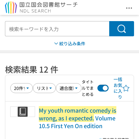
メニ
本文へ移動
検索
絞り込み条件
検索結果 12 件
一括
タイト
お気
ルでま
に入
とめる
り
My youth romantic comedy is
wrong, as I expected.
Volume
10.5 First Yen On edition