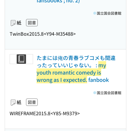
fansbooks ; no. 2)
国立国会図書館
紙
図書
TwinBox
2015.8
<Y94-M35488>
たまには俺の青春ラブコメも間違
ったっていいじゃない。 :
my
youth romantic comedy is
wrong as I expected.
fanbook
国立国会図書館
紙
図書
WIREFRAME
2015.8
<Y85-M9379>