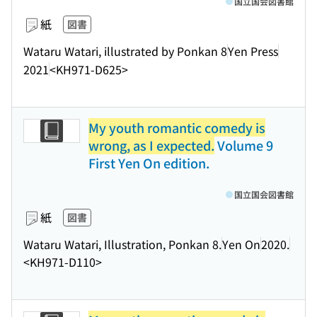
国立国会図書館
紙
図書
Wataru Watari, illustrated by Ponkan 8
Yen Press
2021
<KH971-D625>
My youth romantic comedy is
wrong, as I expected.
Volume 9
First Yen On edition.
国立国会図書館
紙
図書
Wataru Watari, Illustration, Ponkan 8.
Yen On
2020.
<KH971-D110>