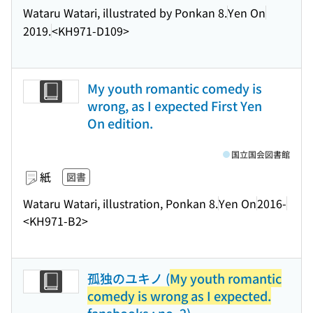
Wataru Watari, illustrated by Ponkan 8.
Yen On
2019.
<KH971-D109>
My youth romantic comedy is
wrong, as I expected First Yen
On edition.
国立国会図書館
紙
図書
Wataru Watari, illustration, Ponkan 8.
Yen On
2016-
<KH971-B2>
孤独のユキノ (
My youth romantic
comedy is wrong as I expected.