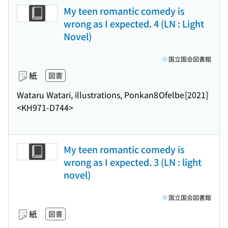
My teen romantic comedy is
wrong as I expected. 4 (LN : Light
Novel)
国立国会図書館
紙
図書
Wataru Watari, illustrations, Ponkan8
Ofelbe
[2021]
<KH971-D744>
My teen romantic comedy is
wrong as I expected. 3 (LN : light
novel)
国立国会図書館
紙
図書