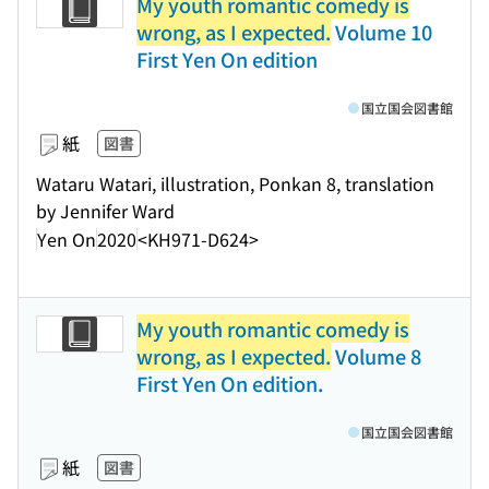
My youth romantic comedy is
wrong, as I expected.
Volume 10
First Yen On edition
国立国会図書館
紙
図書
Wataru Watari, illustration, Ponkan 8, translation
by Jennifer Ward
Yen On
2020
<KH971-D624>
My youth romantic comedy is
wrong, as I expected.
Volume 8
First Yen On edition.
国立国会図書館
紙
図書