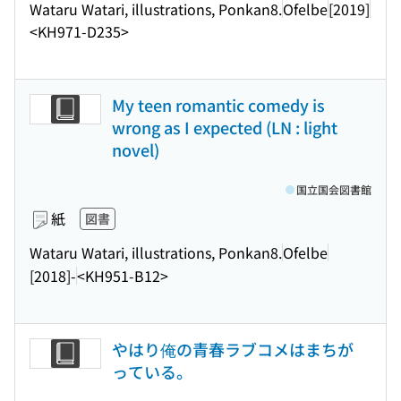
Wataru Watari, illustrations, Ponkan8.
Ofelbe
[2019]
<KH971-D235>
My teen romantic comedy is
wrong as I expected (LN : light
novel)
国立国会図書館
紙
図書
Wataru Watari, illustrations, Ponkan8.
Ofelbe
[2018]-
<KH951-B12>
やはり俺の青春ラブコメはまちが
っている。