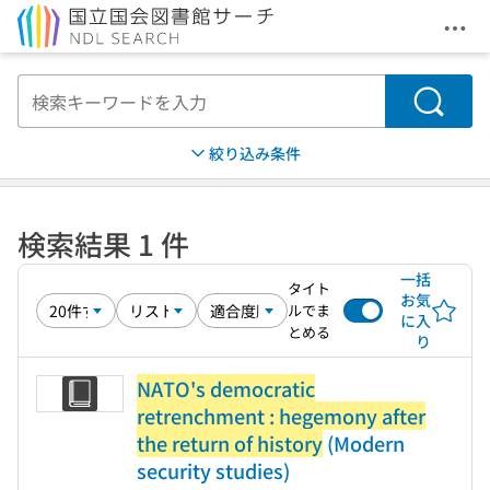
メニ
本文へ移動
検索
絞り込み条件
検索結果 1 件
一括
タイト
お気
ルでま
に入
とめる
り
NATO's democratic
retrenchment : hegemony after
the return of history
(Modern
security studies)