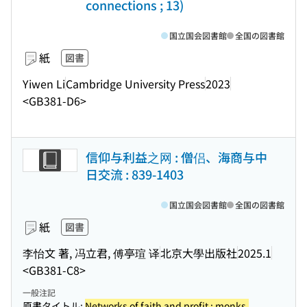
connections ; 13)
国立国会図書館
全国の図書館
紙
図書
Yiwen Li
Cambridge University Press
2023
<GB381-D6>
信仰与利益之网 : 僧侣、海商与中
日交流 : 839-1403
国立国会図書館
全国の図書館
紙
図書
李怡文 著, 冯立君, 傅亭瑄 译
北京大學出版社
2025.1
<GB381-C8>
一般注記
原書タイトル:
Networks of faith and profit : monks,