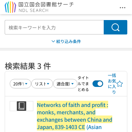
メニ
本文へ移動
検索
絞り込み条件
検索結果 3 件
一括
タイト
お気
ルでま
に入
とめる
り
Networks of faith and profit :
monks, merchants, and
exchanges between China and
Japan, 839-1403 CE
(Asian