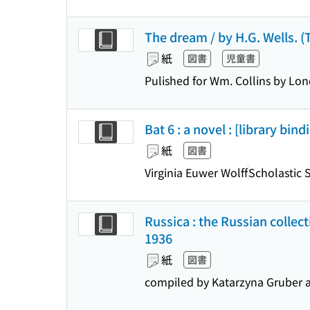
The dream / by H.G. Wells. 
紙
図書
児童書
Pulished for Wm. Collins by Lo
Bat 6 : a novel : [library bind
紙
図書
Virginia Euwer Wolff
Scholastic 
Russica : the Russian collect
1936
紙
図書
compiled by Katarzyna Gruber a