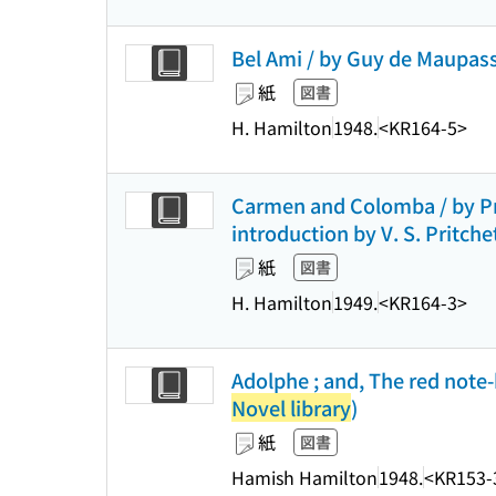
Bel Ami / by Guy de Maupass
紙
図書
H. Hamilton
1948.
<KR164-5>
Carmen and Colomba / by Pro
introduction by V. S. Pritche
紙
図書
H. Hamilton
1949.
<KR164-3>
Adolphe ; and, The red note
Novel library
)
紙
図書
Hamish Hamilton
1948.
<KR153-