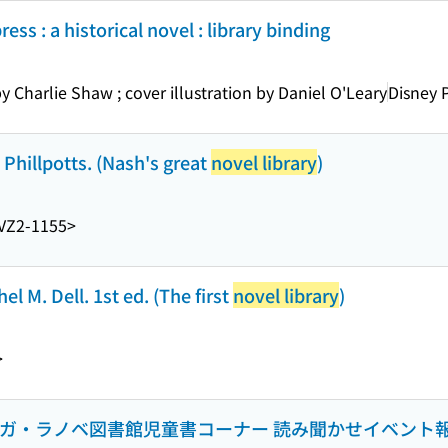
ess : a historical novel : library binding
by Charlie Shaw ; cover illustration by Daniel O'Leary
Disney 
Phillpotts. (Nash's great
novel library
)
VZ2-1155>
el M. Dell. 1st ed. (The first
novel library
)
>
ンガ・ラノベ図書館児童書コーナー 読み聞かせイベント