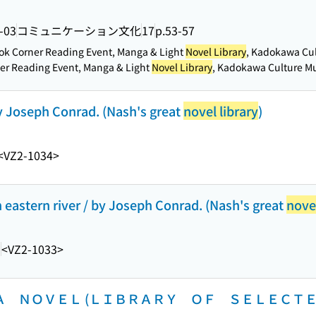
-03
コミュニケーション文化
17
p.53-57
ook Corner Reading Event, Manga & Light
Novel Library
, Kadokawa Cu
ner Reading Event, Manga & Light
Novel Library
, Kadokawa Culture 
by Joseph Conrad. (Nash's great
novel library
)
<VZ2-1034>
an eastern river / by Joseph Conrad. (Nash's great
novel
]
<VZ2-1033>
 Ａ ＮＯＶＥＬ (ＬＩＢＲＡＲＹ ＯＦ ＳＥＬＥＣ