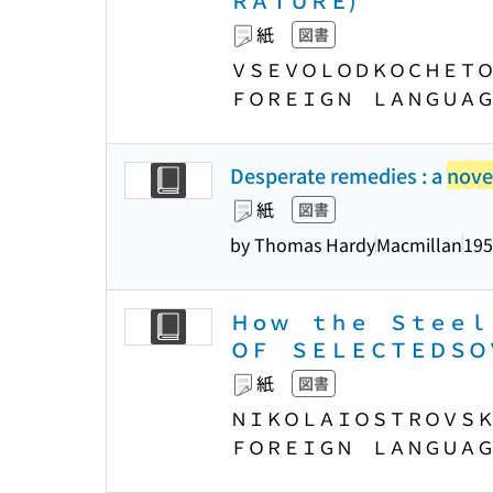
ＲＡＴＵＲＥ)
紙
図書
ＶＳＥＶＯＬＯＤＫＯＣＨＥＴＯＶ
ＦＯＲＥＩＧＮ ＬＡＮＧＵＡ
Desperate remedies : a
nove
紙
図書
by Thomas Hardy
Macmillan
195
Ｈｏｗ ｔｈｅ Ｓｔｅｅｌ 
ＯＦ ＳＥＬＥＣＴＥＤＳＯ
紙
図書
ＮＩＫＯＬＡＩＯＳＴＲＯＶＳＫＹ
ＦＯＲＥＩＧＮ ＬＡＮＧＵＡ