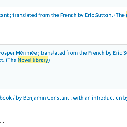
ant ; translated from the French by Eric Sutton. (The
sper Mérimée ; translated from the French by Eric S
tt. (The
Novel library
)
-book / by Benjamin Constant ; with an introduction b
3>