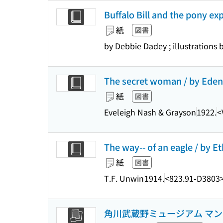
Buffalo Bill and the pony expr
紙
図書
by Debbie Dadey ; illustrations 
The secret woman / by Eden 
紙
図書
Eveleigh Nash & Grayson
1922.
<
The way-- of an eagle / by Eth
紙
図書
T.F. Unwin
1914.
<823.91-D3803
角川武蔵野ミュージアム マ