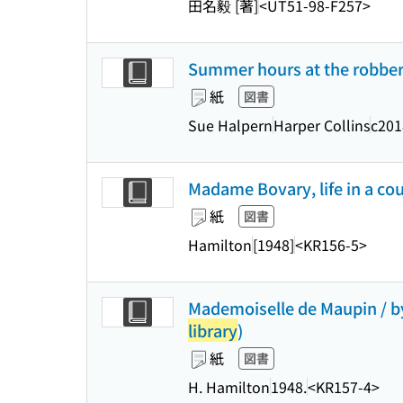
田名毅 [著]
<UT51-98-F257>
Summer hours at the robbers 
紙
図書
Sue Halpern
Harper Collins
c201
Madame Bovary, life in a co
紙
図書
Hamilton
[1948]
<KR156-5>
Mademoiselle de Maupin / by
library
)
紙
図書
H. Hamilton
1948.
<KR157-4>