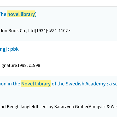
(The
novel library
)
ndon Book Co., Ltd
[1934]
<VZ1-1102>
ing] : pbk
Signature
1999, c1998
ion in the
Novel Library
of the Swedish Academy : a se
nd Bengt Jangfeldt ; ed. by Katarzyna Gruber
Almqvist & Wik