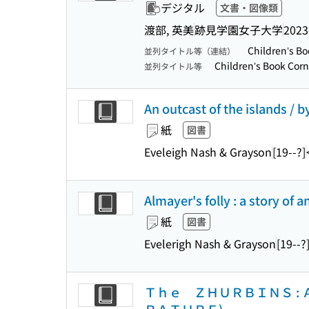
デジタル
文書・図像類
渡部, 英美
跡見学園女子大学
2023
Children’s B
並列タイトル等（連結）
Children’s Book Cor
並列タイトル等
An outcast of the islands / 
紙
図書
Eveleigh Nash & Grayson
[19--?]
Almayer's folly : a story of 
紙
図書
Evelerigh Nash & Grayson
[19--?
Ｔｈｅ ＺＨＵＲＢＩＮＳ :