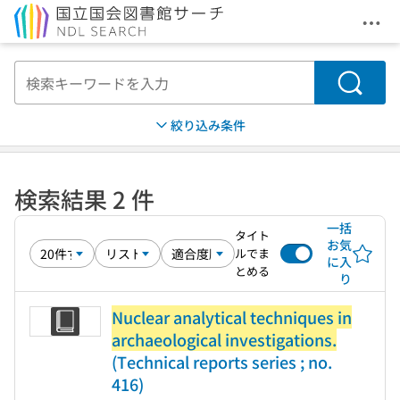
メニ
本文へ移動
検索
絞り込み条件
検索結果 2 件
一括
タイト
お気
ルでま
に入
とめる
り
Nuclear analytical techniques in
archaeological investigations.
(Technical reports series ; no.
416)