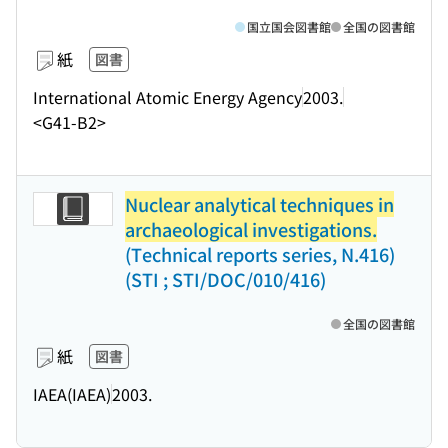
国立国会図書館
全国の図書館
紙
図書
International Atomic Energy Agency
2003.
<G41-B2>
Nuclear analytical techniques in
archaeological investigations.
(Technical reports series, N.416)
(STI ; STI/DOC/010/416)
全国の図書館
紙
図書
IAEA(IAEA)
2003.