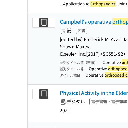
...Application to
Orthopaedics
. Joint
Campbell's operative
ortho
紙
図書
[edited by] Frederick M. Azar, J
Shawn Maxey.
Elsevier, Inc.
[2017]
<SC551-S2>
Operative
ort
並列タイトル等（連結）
Operative
orthopaed
並列タイトル等
Operative
orthopaedic
タイトル標目
Physical Activity in the Eld
デジタル
電子書籍・電子雑誌
2021