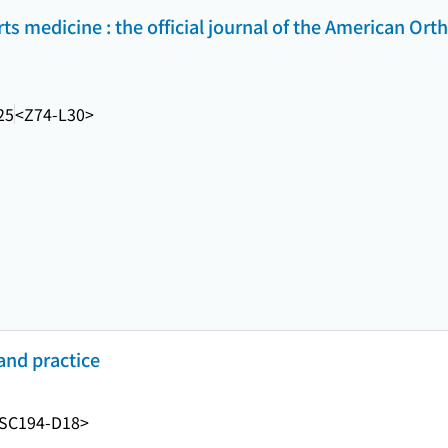
ts medicine : the official journal of the American Ort
25
<Z74-L30>
and practice
SC194-D18>