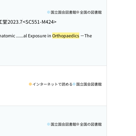
国立国会図書館
全国の図書館
江堂
2023.7
<SC551-M424>
tomic ...
...al Exposure in
Orthopaedics
－The
インターネットで読める
国立国会図書館
国立国会図書館
全国の図書館