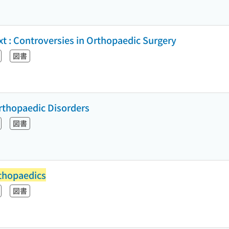
xt : Controversies in Orthopaedic Surgery
図書
rthopaedic Disorders
図書
thopaedics
図書