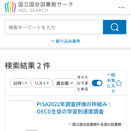
メニ
本文へ移動
検索
絞り込み条件
検索結果 2 件
一括
タイト
お気
ルでま
に入
とめる
り
PISA2022年調査評価の枠組み :
OECD生徒の学習到達度調査
国立国会図書館
全国の図書館