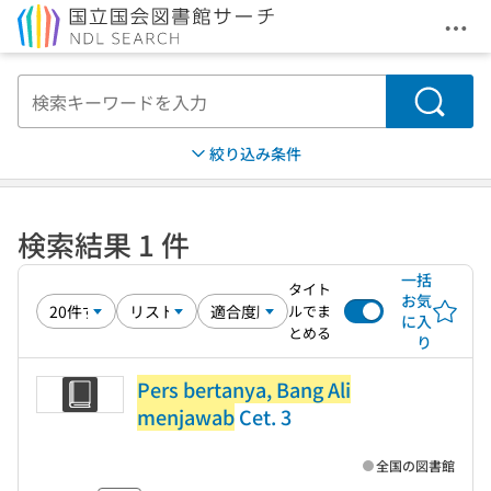
メニ
本文へ移動
検索
絞り込み条件
検索結果 1 件
一括
タイト
お気
ルでま
に入
とめる
り
Pers bertanya, Bang Ali
menjawab
Cet. 3
全国の図書館