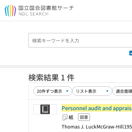
本文へ移動
検索結果 1 件
Personnel audit and apprais
紙
図書
Thomas J. Luck
McGraw-Hill
195