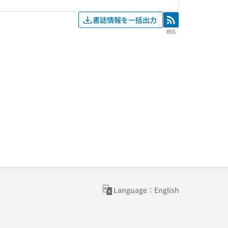
書誌情報を一括出力
RSS
RSS
Language：English