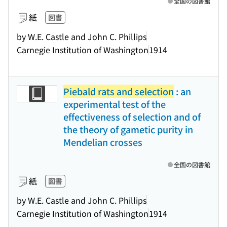
全国の図書館
紙
図書
by W.E. Castle and John C. Phillips
Carnegie Institution of Washington
1914
Piebald rats and selection
: an
experimental test of the
effectiveness of selection and of
the theory of gametic purity in
Mendelian crosses
全国の図書館
紙
図書
by W.E. Castle and John C. Phillips
Carnegie Institution of Washington
1914