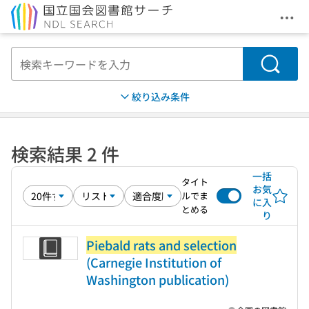
メニ
本文へ移動
検索
絞り込み条件
検索結果 2 件
一括
タイト
お気
ルでま
に入
とめる
り
Piebald rats and selection
(Carnegie Institution of
Washington publication)