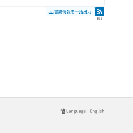
書誌情報を一括出力
RSS
RSS
Language：English