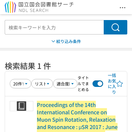
メニ
本文へ移動
検索
絞り込み条件
検索結果 1 件
一括
タイト
お気
ルでま
に入
とめる
り
Proceedings of the 14th
International Conference on
Muon Spin Rotation, Relaxation
and Resonance : μSR 2017 : June