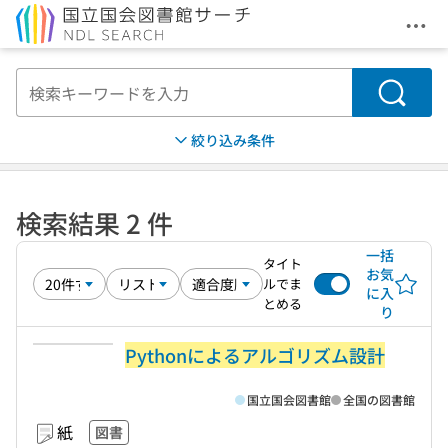
メニ
本文へ移動
検索
絞り込み条件
検索結果 2 件
一括
タイト
お気
ルでま
に入
とめる
り
Pythonによるアルゴリズム設計
国立国会図書館
全国の図書館
紙
図書