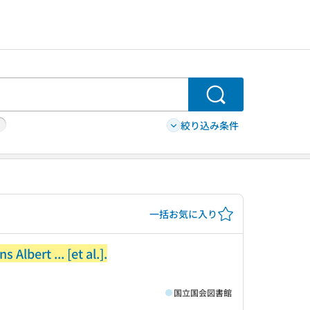
検索
絞り込み条件
一括お気に入り
lbert ... [et al.].
国立国会図書館