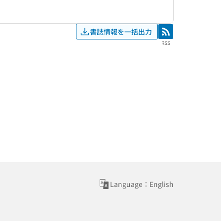
書誌情報を一括出力
RSS
RSS
Language：English