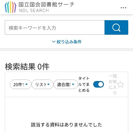
メニ
本文へ移動
検索
絞り込み条件
検索結果 0件
一括
タイト
お気
ルでま
に入
とめる
り
該当する資料はありませんでした