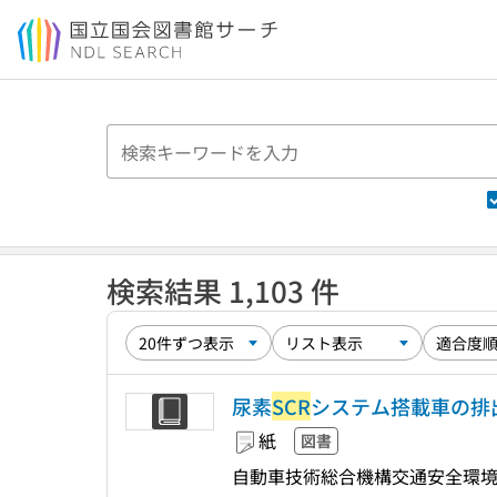
本文へ移動
検索結果 1,103 件
尿素
SCR
システム搭載車の排
紙
図書
自動車技術総合機構交通安全環