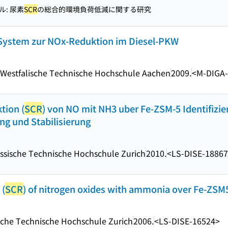
: 尿素
SCR
の総合的環境負荷低減に関する研究
System zur NOx-Reduktion im Diesel-PKW
-Westfalische Technische Hochschule Aachen
2009.
<M-DIGA
tion (
SCR
) von NO mit NH3 uber Fe-ZSM-5 Identifizie
ng und Stabilisierung
ssische Technische Hochschule Zurich
2010.
<LS-DISE-1886
 (
SCR
) of nitrogen oxides with ammonia over Fe-ZSM
sche Technische Hochschule Zurich
2006.
<LS-DISE-16524>