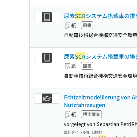
尿素
SCR
システム搭載車の排
紙
図書
自動車技術総合機構交通安全環
尿素
SCR
システム搭載車の排
紙
図書
自動車技術総合機構交通安全環
Echtzeitmodellierung von 
Nutzfahrzeugen
紙
博士論文
vorgelegt von Sebastian Petri
Rh
並列タイトル等（連結）