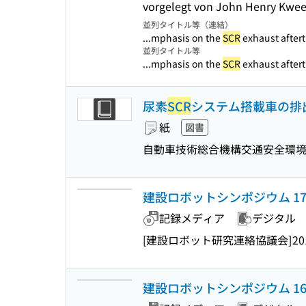
vorgelegt von John Henry Kwee
並列タイトル等（連結）
...mphasis on the
SCR
exhaust after
並列タイトル等
...mphasis on the
SCR
exhaust after
尿素
SCR
システム搭載車の排
紙
図書
自動車技術総合機構交通安全環
建設ロボットシンポジウム 17
記録メディア
デジタル
[建設ロボット研究連絡協議会]
20
建設ロボットシンポジウム 16