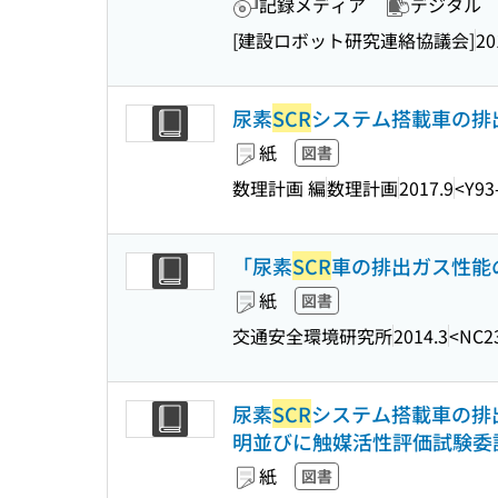
記録メディア
デジタル
[建設ロボット研究連絡協議会]
20
尿素
SCR
システム搭載車の排
紙
図書
数理計画 編
数理計画
2017.9
<Y93
「尿素
SCR
車の排出ガス性能
紙
図書
交通安全環境研究所
2014.3
<NC2
尿素
SCR
システム搭載車の排
明並びに触媒活性評価試験委託
紙
図書