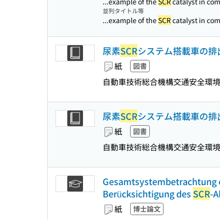
...example of the
SCR
catalyst in com
並列タイトル等
...example of the
SCR
catalyst in com
尿素
SCR
システム搭載車の排
紙
図書
自動車技術総合機構交通安全環
尿素
SCR
システム搭載車の排
紙
図書
自動車技術総合機構交通安全環
Gesamtsystembetrachtung ei
Berücksichtigung des
SCR
-A
紙
博士論文