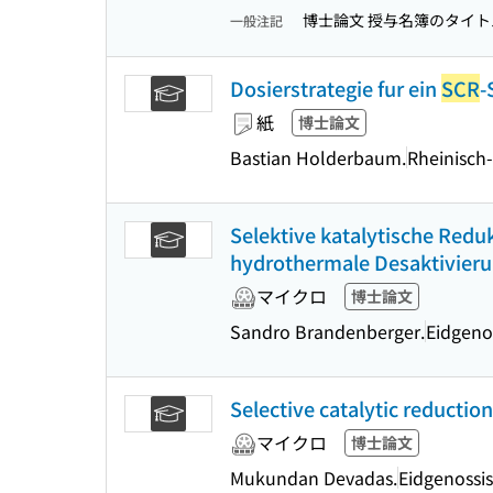
博士論文 授与名簿のタイトル
一般注記
Dosierstrategie fur ein
SCR
-
紙
博士論文
Bastian Holderbaum.
Rheinisch
Selektive katalytische Reduk
hydrothermale Desaktivieru
マイクロ
博士論文
Sandro Brandenberger.
Eidgeno
Selective catalytic reduction
マイクロ
博士論文
Mukundan Devadas.
Eidgenossi