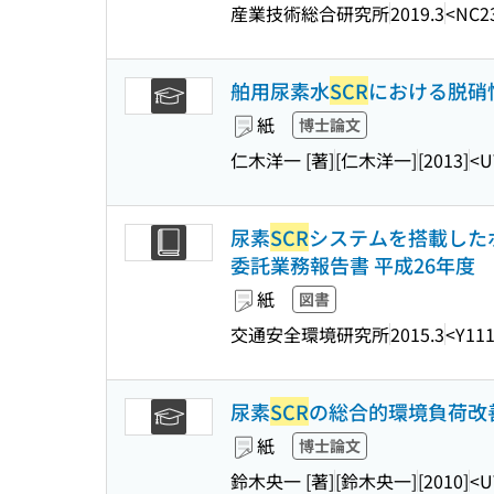
産業技術総合研究所
2019.3
<NC2
舶用尿素水
SCR
における脱硝
紙
博士論文
仁木洋一 [著]
[仁木洋一]
[2013]
<U
尿素
SCR
システムを搭載した
委託業務報告書 平成26年度
紙
図書
交通安全環境研究所
2015.3
<Y111
尿素
SCR
の総合的環境負荷改
紙
博士論文
鈴木央一 [著]
[鈴木央一]
[2010]
<U