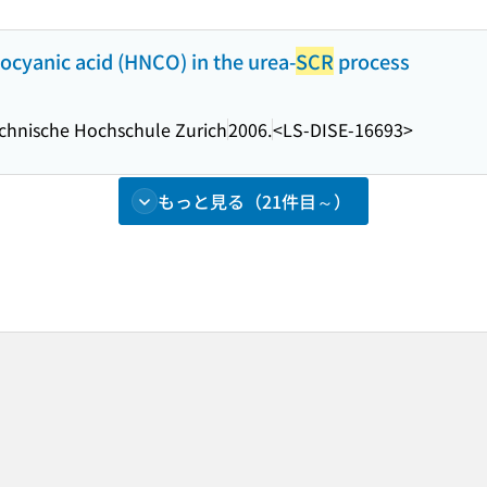
isocyanic acid (HNCO) in the urea-
SCR
process
chnische Hochschule Zurich
2006.
<LS-DISE-16693>
もっと見る（21件目～）