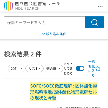
メニ
本文へ移動
検索
絞り込み条件
検索結果 2 件
一括
タイト
お気
ルでま
に入
とめる
り
SOFC/SOEC徹底理解 : 固体酸化物
形燃料電池/固体酸化物形電解セル
の現状と今後