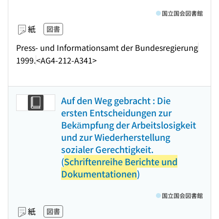
国立国会図書館
紙
図書
Press- und Informationsamt der Bundesregierung
1999.
<AG4-212-A341>
Auf den Weg gebracht : Die
ersten Entscheidungen zur
Bekämpfung der Arbeitslosigkeit
und zur Wiederherstellung
sozialer Gerechtigkeit.
(
Schriftenreihe Berichte und
Dokumentationen
)
国立国会図書館
紙
図書