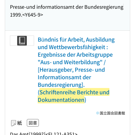
Presse-und informationsamt der Bundesregierung
1999.
<Y645-9>
Bündnis für Arbeit, Ausbildung
und Wettbewerbsfähigkeit :
Ergebnisse der Arbeitsgruppe
"Aus- und Weiterbildung" /
[Herausgeber, Presse- und
Informationsamt der
Bundesregierung].
(
Schriftenreihe Berichte und
Dokumentationen
)
国立国会図書館
紙
図書
Das Amt
[1999?]
<EL121-A351>