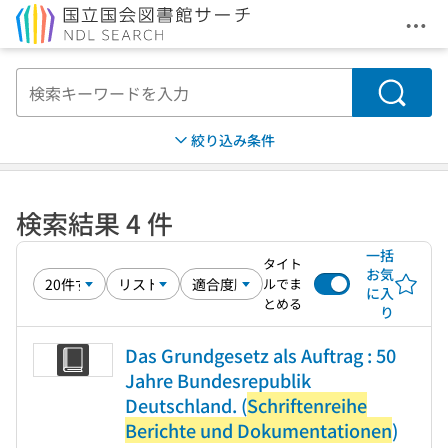
メニ
本文へ移動
検索
絞り込み条件
検索結果 4 件
一括
タイト
お気
ルでま
に入
とめる
り
Das Grundgesetz als Auftrag : 50
Jahre Bundesrepublik
Deutschland. (
Schriftenreihe
Berichte und Dokumentationen
)