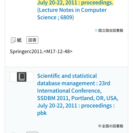
July 20-22, 2011 : proceedings.
(Lecture Notes in Computer
Science ; 6809)
国立国会図書館
紙
図書
Springer
c2011.
<M17-12-48>
Scientific and statistical
database management : 23rd
International Conference,
SSDBM 2011, Portland, OR, USA,
July 20-22, 2011 : proceedings :
pbk
全国の図書館