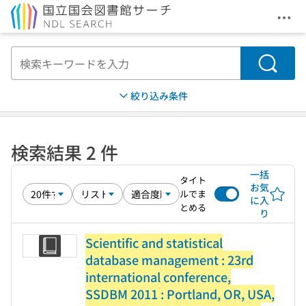
メニ
本文へ移動
検索
絞り込み条件
検索結果 2 件
一括
タイト
お気
ルでま
に入
とめる
り
Scientific and statistical
database management : 23rd
international conference,
SSDBM 2011 : Portland, OR, USA,