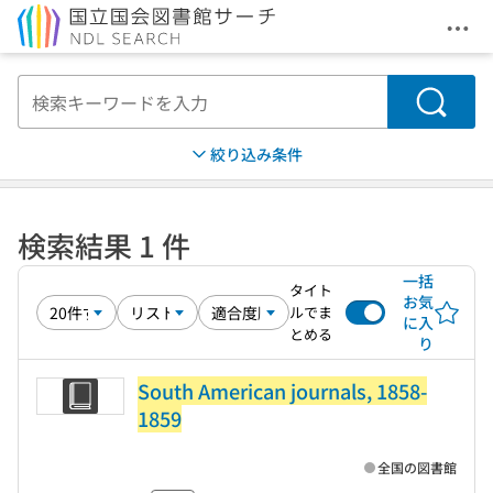
メニ
本文へ移動
検索
絞り込み条件
検索結果 1 件
一括
タイト
お気
ルでま
に入
とめる
り
South American journals, 1858-
1859
全国の図書館