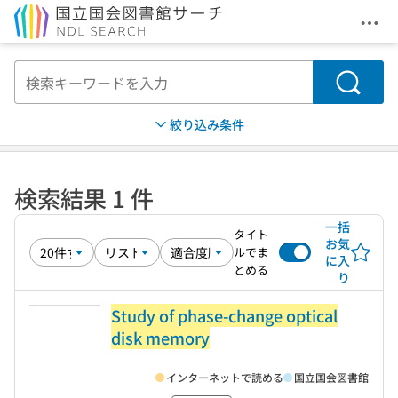
メニ
本文へ移動
検索
絞り込み条件
検索結果 1 件
一括
タイト
お気
ルでま
に入
とめる
り
Study of phase-change optical
disk memory
インターネットで読める
国立国会図書館