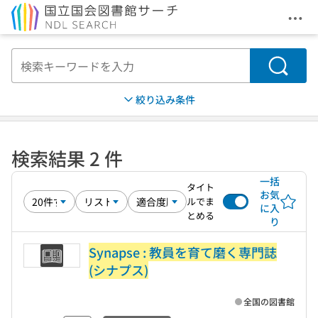
メニ
本文へ移動
検索
絞り込み条件
検索結果 2 件
一括
タイト
お気
ルでま
に入
とめる
り
Synapse : 教員を育て磨く専門誌
(シナプス)
全国の図書館