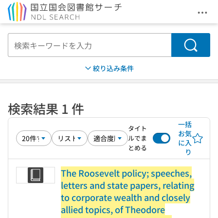
メニ
本文へ移動
検索
絞り込み条件
検索結果 1 件
一括
タイト
お気
ルでま
に入
とめる
り
The Roosevelt policy; speeches,
letters and state papers, relating
to corporate wealth and closely
allied topics, of Theodore