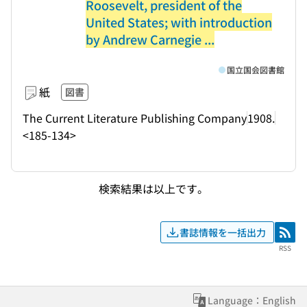
Roosevelt, president of the
United States; with introduction
by Andrew Carnegie ...
国立国会図書館
紙
図書
The Current Literature Publishing Company
1908.
<185-134>
検索結果は以上です。
書誌情報を一括出力
RSS
RSS
Language：English