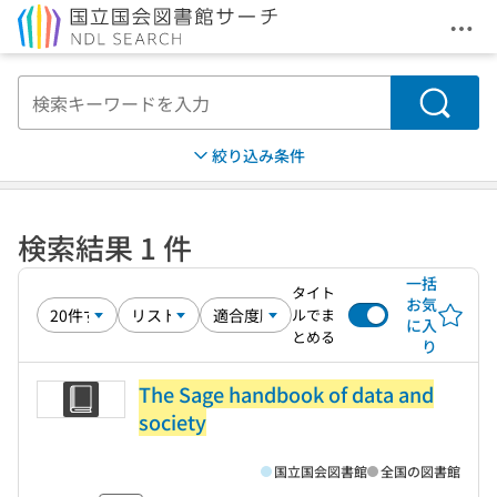
メニ
本文へ移動
検索
絞り込み条件
検索結果 1 件
一括
タイト
お気
ルでま
に入
とめる
り
The Sage handbook of data and
society
国立国会図書館
全国の図書館