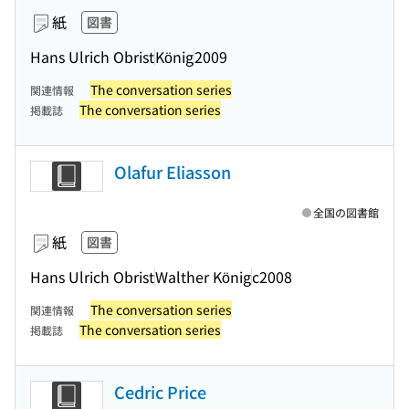
紙
図書
Hans Ulrich Obrist
König
2009
The conversation series
関連情報
The conversation series
掲載誌
Olafur Eliasson
全国の図書館
紙
図書
Hans Ulrich Obrist
Walther König
c2008
The conversation series
関連情報
The conversation series
掲載誌
Cedric Price