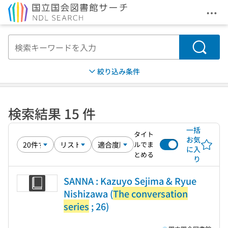
メニ
本文へ移動
検索
絞り込み条件
検索結果 15 件
一括
タイト
お気
ルでま
に入
とめる
り
SANNA : Kazuyo Sejima & Ryue
Nishizawa (
The conversation
series
; 26)