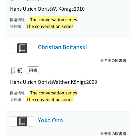
Hans Ulrich Obrist
W. König
c2010
The conversation series
関連情報
The conversation series
掲載誌
Christian Boltanski
全国の図書館
紙
図書
Hans Ulrich Obrist
Walther König
c2009
The conversation series
関連情報
The conversation series
掲載誌
Yoko Ono
全国の図書館