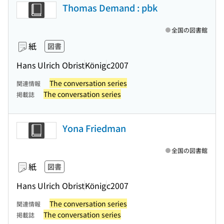
Thomas Demand : pbk
全国の図書館
紙
図書
Hans Ulrich Obrist
König
c2007
The conversation series
関連情報
The conversation series
掲載誌
Yona Friedman
全国の図書館
紙
図書
Hans Ulrich Obrist
König
c2007
The conversation series
関連情報
The conversation series
掲載誌