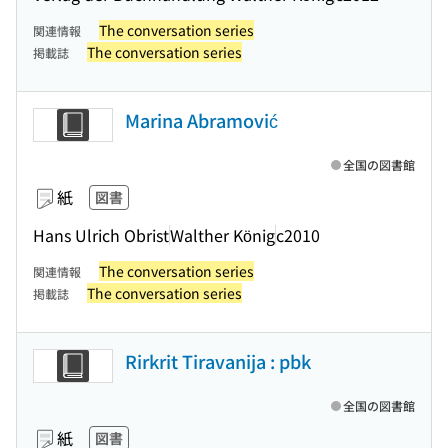
The conversation series
関連情報
The conversation series
掲載誌
Marina Abramović
全国の図書館
紙
図書
Hans Ulrich Obrist
Walther König
c2010
The conversation series
関連情報
The conversation series
掲載誌
Rirkrit Tiravanija : pbk
全国の図書館
紙
図書