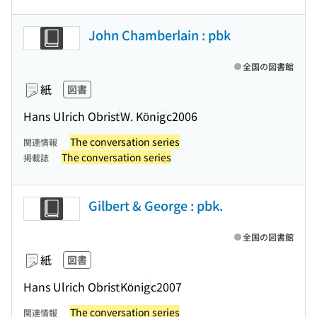
John Chamberlain : pbk
全国の図書館
紙
図書
Hans Ulrich Obrist
W. König
c2006
The conversation series
関連情報
The conversation series
掲載誌
Gilbert & George : pbk.
全国の図書館
紙
図書
Hans Ulrich Obrist
König
c2007
The conversation series
関連情報