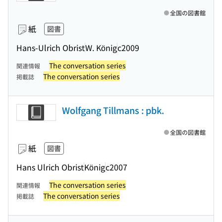
全国の図書館
紙
図書
Hans-Ulrich Obrist
W. König
c2009
The conversation series
関連情報
The conversation series
掲載誌
Wolfgang Tillmans : pbk.
全国の図書館
紙
図書
Hans Ulrich Obrist
König
c2007
The conversation series
関連情報
The conversation series
掲載誌