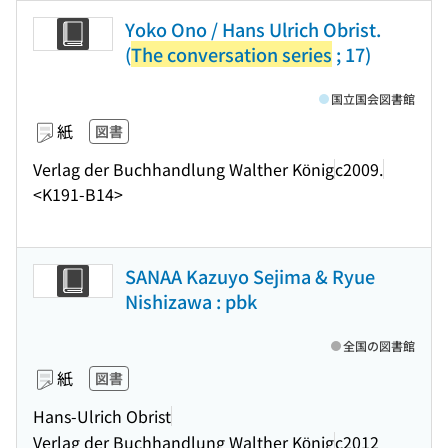
Yoko Ono / Hans Ulrich Obrist.
(
The conversation series
; 17)
国立国会図書館
紙
図書
Verlag der Buchhandlung Walther König
c2009.
<K191-B14>
SANAA Kazuyo Sejima & Ryue
Nishizawa : pbk
全国の図書館
紙
図書
Hans-Ulrich Obrist
Verlag der Buchhandlung Walther König
c2012