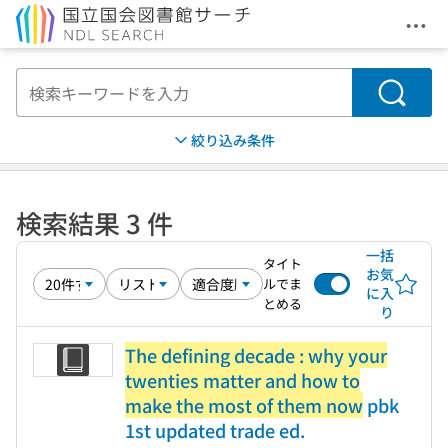
メニ
本文へ移動
検索
絞り込み条件
検索結果 3 件
一括
タイト
お気
ルでま
に入
とめる
り
The defining decade : why your
twenties matter and how to
make the most of them now
pbk
1st updated trade ed.