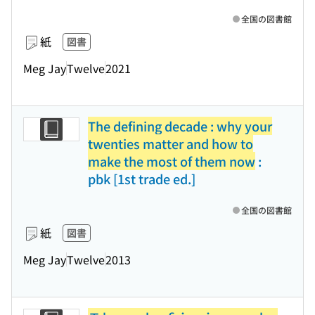
全国の図書館
紙
図書
Meg Jay
Twelve
2021
The defining decade : why your
twenties matter and how to
make the most of them now
:
pbk [1st trade ed.]
全国の図書館
紙
図書
Meg Jay
Twelve
2013