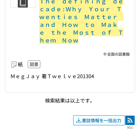
Ｔｈｅ ｄｅｆｉｎｉｎｇ ｄｅ
ｃａｄｅ : Ｗｈｙ Ｙｏｕｒ Ｔ
ｗｅｎｔｉｅｓ Ｍａｔｔｅｒ
ａｎｄ Ｈｏｗ ｔｏ Ｍａｋ
ｅ ｔｈｅ Ｍｏｓｔ ｏｆ Ｔ
ｈｅｍ Ｎｏｗ
全国の図書館
紙
図書
ＭｅｇＪａｙ 著
Ｔｗｅｌｖｅ
201304
検索結果は以上です。
書誌情報を一括出力
RSS
RSS