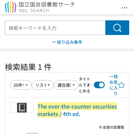
メニ
本文へ移動
検索
絞り込み条件
検索結果 1 件
一括
タイト
お気
ルでま
に入
とめる
り
The over-the-counter securities
markets /
4th ed.
全国の図書館