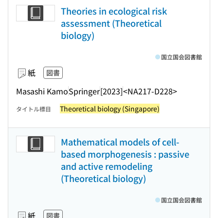
Theories in ecological risk
assessment (Theoretical
biology)
国立国会図書館
紙
図書
Masashi Kamo
Springer
[2023]
<NA217-D228>
Theoretical biology (Singapore)
タイトル標目
Mathematical models of cell-
based morphogenesis : passive
and active remodeling
(Theoretical biology)
国立国会図書館
紙
図書