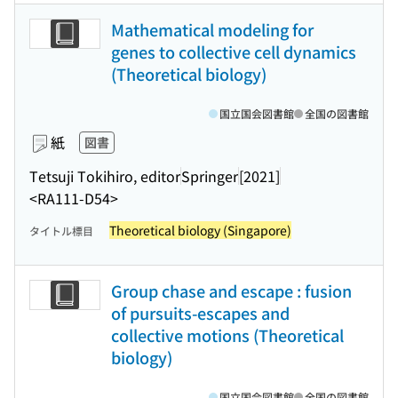
Mathematical modeling for
genes to collective cell dynamics
(Theoretical biology)
国立国会図書館
全国の図書館
紙
図書
Tetsuji Tokihiro, editor
Springer
[2021]
<RA111-D54>
Theoretical biology (Singapore)
タイトル標目
Group chase and escape : fusion
of pursuits-escapes and
collective motions (Theoretical
biology)
国立国会図書館
全国の図書館