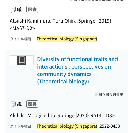
紙
図書
Atsushi Kamimura, Toru Ohira.
Springer
[2019]
<MA67-D2>
Theoretical biology (Singapore)
タイトル標目
Diversity of functional traits and
interactions : perspectives on
community dynamics
(Theoretical biology)
国立国会図書館
紙
図書
Akihiko Mougi, editor
Springer
2020
<RA141-D8>
Theoretical biology (Singapore)
, 2522-0438
タイトル標目