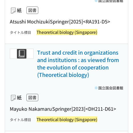
国立国会図書館
紙
図書
Atsushi Mochizuki
Springer
[2025]
<RA191-D5>
Theoretical biology (Singapore)
タイトル標目
Trust and credit in organizations
and institutions : as viewed from
the evolution of cooperation
(Theoretical biology)
国立国会図書館
紙
図書
Mayuko Nakamaru
Springer
[2023]
<DH211-D61>
Theoretical biology (Singapore)
タイトル標目