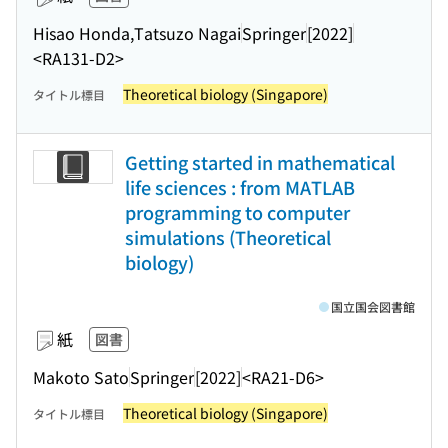
Hisao Honda,Tatsuzo Nagai
Springer
[2022]
<RA131-D2>
Theoretical biology (Singapore)
タイトル標目
Getting started in mathematical
life sciences : from MATLAB
programming to computer
simulations (Theoretical
biology)
国立国会図書館
紙
図書
Makoto Sato
Springer
[2022]
<RA21-D6>
Theoretical biology (Singapore)
タイトル標目