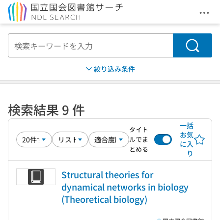
メニ
本文へ移動
検索
絞り込み条件
検索結果 9 件
一括
タイト
お気
ルでま
に入
とめる
り
Structural theories for
dynamical networks in biology
(Theoretical biology)