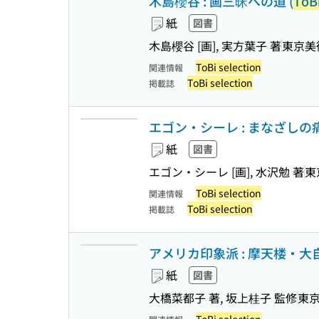
木島櫻谷 : 画三昧への道 (
ToBi
紙
図書
木島櫻谷 [画], 実方葉子 著
東京美
ToBi selection
関連情報
ToBi selection
掲載誌
エゴン・シーレ : まなざしの痛
紙
図書
エゴン・シーレ [画], 水沢勉 著
東
ToBi selection
関連情報
ToBi selection
掲載誌
アメリカ印象派 : 摩天楼・大
紙
図書
大橋菜都子 著, 坂上桂子 監修
東