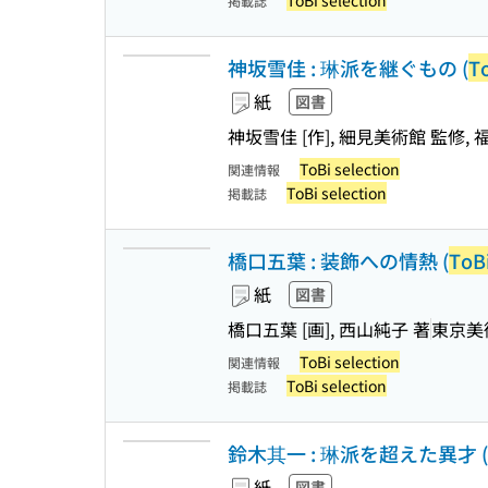
ToBi selection
掲載誌
神坂雪佳 : 琳派を継ぐもの (
To
紙
図書
神坂雪佳 [作], 細見美術館 監修, 
ToBi selection
関連情報
ToBi selection
掲載誌
橋口五葉 : 装飾への情熱 (
ToBi
紙
図書
橋口五葉 [画], 西山純子 著
東京美
ToBi selection
関連情報
ToBi selection
掲載誌
鈴木其一 : 琳派を超えた異才 (
紙
図書