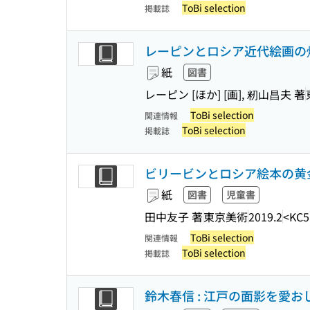
ToBi selection
掲載誌
レーピンとロシア近代絵画の煌
紙
図書
レーピン [ほか] [画], 籾山昌夫 著
ToBi selection
関連情報
ToBi selection
掲載誌
ビリービンとロシア絵本の黄金
紙
図書
児童書
田中友子 著
東京美術
2019.2
<KC5
ToBi selection
関連情報
ToBi selection
掲載誌
鈴木春信 : 江戸の面影を愛おし