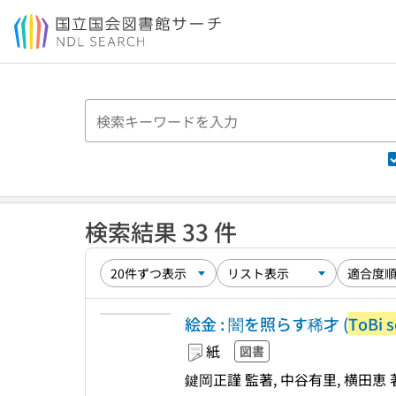
本文へ移動
検索結果 33 件
絵金 : 闇を照らす稀才 (
ToBi s
紙
図書
鍵岡正謹 監著, 中谷有里, 横田恵 