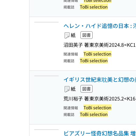
ToBi selection
関連情報
ToBi selection
掲載誌
ヘレン・ハイド追憶の日本 : 
紙
図書
沼田英子 著
東京美術
2024.8
<KC1
ToBi selection
関連情報
ToBi selection
掲載誌
イギリス世紀末耽美と幻想の美術
紙
図書
荒川裕子 著
東京美術
2025.2
<K16
ToBi selection
関連情報
ToBi selection
掲載誌
ビアズリー怪奇幻想名品集 増