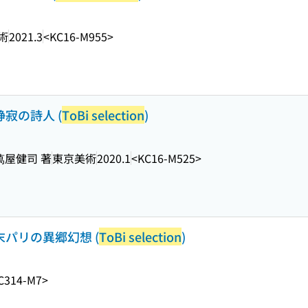
術
2021.3
<KC16-M955>
静寂の詩人 (
ToBi selection
)
萬屋健司 著
東京美術
2020.1
<KC16-M525>
末パリの異郷幻想 (
ToBi selection
)
C314-M7>