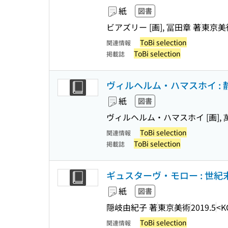
紙
図書
ビアズリー [画], 冨田章 著
東京美
ToBi selection
関連情報
ToBi selection
掲載誌
ヴィルヘルム・ハマスホイ : 
紙
図書
ヴィルヘルム・ハマスホイ [画], 
ToBi selection
関連情報
ToBi selection
掲載誌
ギュスターヴ・モロー : 世紀
紙
図書
隠岐由紀子 著
東京美術
2019.5
<K
ToBi selection
関連情報