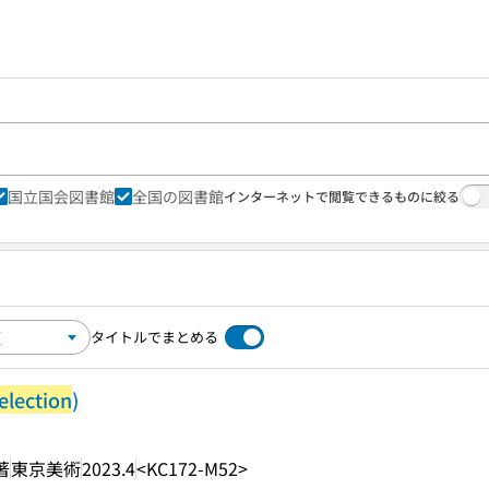
国立国会図書館
全国の図書館
インターネットで閲覧できるものに絞る
タイトルでまとめる
election
)
著
東京美術
2023.4
<KC172-M52>