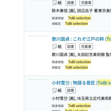
紙
図書
児童書
鈴木春信 [画], 田辺昌子 著
東京美
ToBi selection
関連情報
ToBi selection
掲載誌
歌川国貞 : これぞ江戸の粋 (
To
紙
図書
児童書
歌川国貞 [画], 太田記念美術館 監
ToBi selection
関連情報
ToBi selection
掲載誌
小村雪岱 : 物語る意匠 (
ToBi s
紙
図書
小村雪岱 [画], 埼玉県立近代美術館
ToBi selection
関連情報