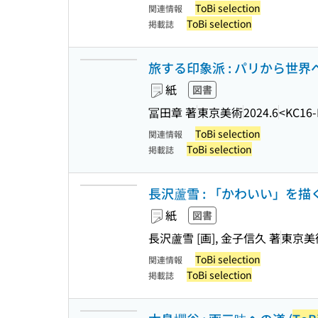
ToBi selection
関連情報
ToBi selection
掲載誌
旅する印象派 : パリから世界へ
紙
図書
冨田章 著
東京美術
2024.6
<KC16-
ToBi selection
関連情報
ToBi selection
掲載誌
長沢蘆雪 : 「かわいい」を描く
紙
図書
長沢蘆雪 [画], 金子信久 著
東京美
ToBi selection
関連情報
ToBi selection
掲載誌