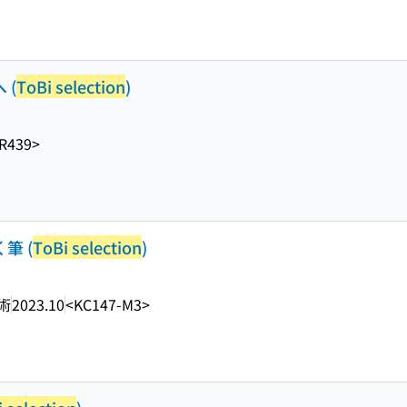
 (
ToBi selection
)
R439>
筆 (
ToBi selection
)
術
2023.10
<KC147-M3>